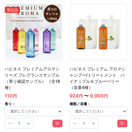
限定品
ハピネス プレミアムアロマシ
ハピネス プレミアム アロマシ
リーズ フレグランスサンプル
ャンプー/トリートメント パ
（香り確認サンプル） ［全18
イナップル＆ブルーベリー
種］
（容量4種）
110
924
〜
9,900
円
円
円
香り：
種類／容量：