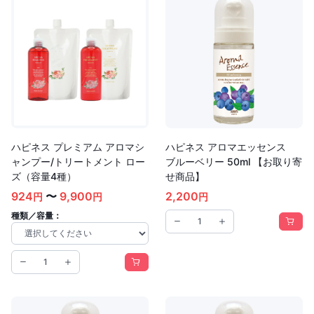
ハピネス プレミアム アロマシ
ハピネス アロマエッセンス
ャンプー/トリートメント ロー
ブルーベリー 50ml 【お取り寄
ズ（容量4種）
せ商品】
924
〜
9,900
2,200
円
円
円
種類／容量：