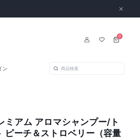
クレジットカード払いOK！
銀行振込／代金引換も対応しています
0
ログイン
お気に入り
イン
商品検索
レミアム アロマシャンプー/ト
ト ピーチ＆ストロベリー（容量