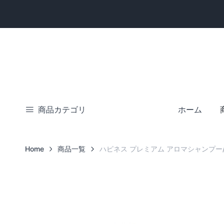
5,000円（税抜）以上で送料無料！
※北海道・沖縄・離島は別途頂きます
商品カテゴリ
ホーム
Home
商品一覧
ハピネス プレミアム アロマシャンプー