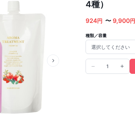
4種）
924
〜
9,900
円
種類／容量
選択してください