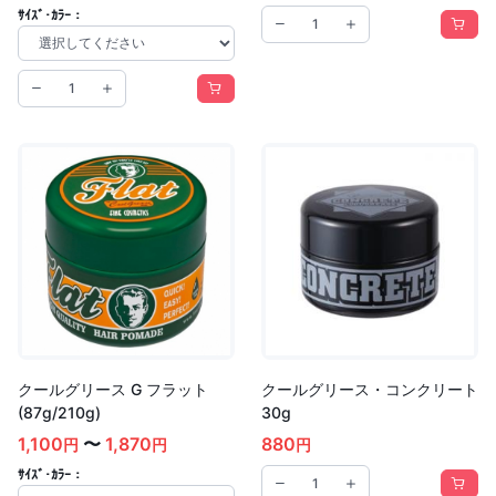
ｻｲｽﾞ･ｶﾗｰ：
クールグリース G フラット
クールグリース・コンクリート
(87g/210g)
30g
1,100
〜
1,870
880
円
円
円
ｻｲｽﾞ･ｶﾗｰ：