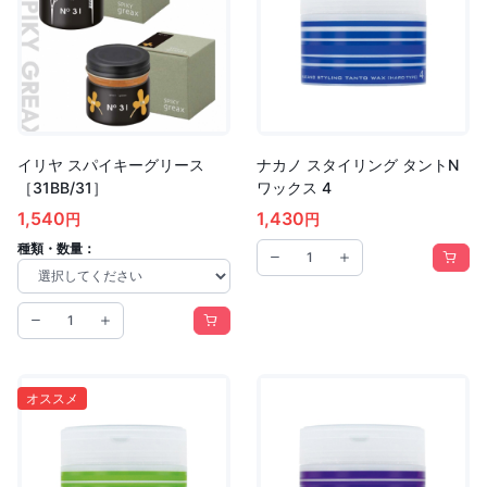
イリヤ スパイキーグリース
ナカノ スタイリング タントN
［31BB/31］
ワックス 4
1,540
1,430
円
円
種類・数量：
オススメ