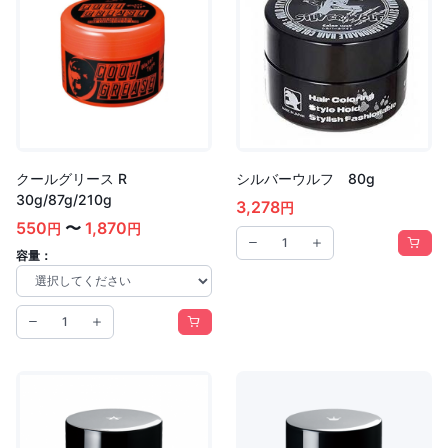
クールグリース R
シルバーウルフ 80g
30g/87g/210g
3,278
円
550
〜
1,870
円
円
容量：