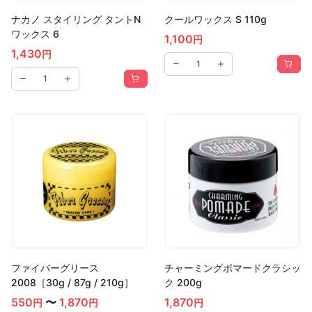
ナカノ スタイリング タントN
クールワックス S 110g
ワックス 6
1,100
円
1,430
円
ファイバーグリース
チャーミングポマードクラシッ
2008［30g / 87g / 210g］
ク 200g
550
〜
1,870
1,870
円
円
円