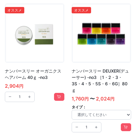
オススメ
オススメ
ナンバースリー オーガニクス
ナンバースリー DEUXER(デュ
ヘアバーム 40ｇ -no3
ーサー) -no3 ［1・2・3・
3S・4・5・5S・6・6G］80
2,904
円
ｇ
1,760
〜
2,024
円
円
タイプ：