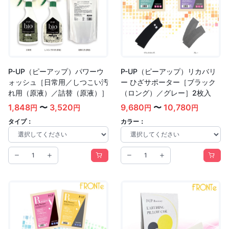
P-UP（ピーアップ）パワーウ
P-UP（ピーアップ）リカバリ
ォッシュ［日常用／しつこい汚
ー ひざサポーター［ブラック
れ用（原液）／詰替（原液）］
（ロング）／グレー］2枚入
1,848
〜
3,520
9,680
〜
10,780
円
円
円
円
タイプ：
カラー：