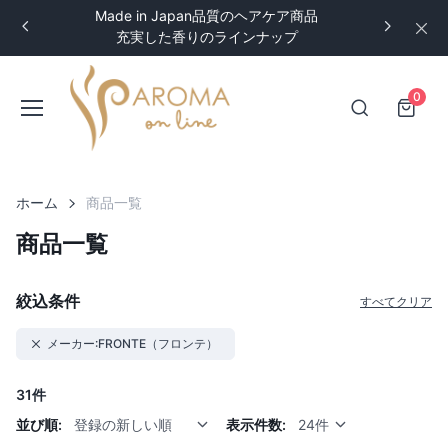
Made in Japan品質のヘアケア商品
充実した香りのラインナップ
0
ホーム
商品一覧
商品一覧
絞込条件
すべてクリア
メーカー:FRONTE（フロンテ）
31件
並び順:
登録の新しい順
表示件数:
24件