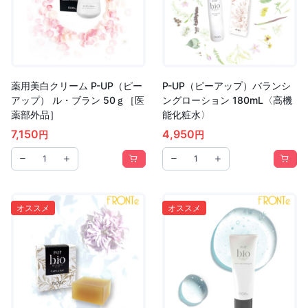
薬用美白クリーム P-UP（ピー
P-UP（ピーアップ）バランシ
アップ） ル・ブラン 50ｇ［医
ングローション 180mL〈高機
薬部外品］
能化粧水〉
7,150
4,950
円
円
オススメ
オススメ