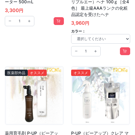
ーター 500ｍL
リプルエー）ヘナ 100ｇ［全4
色］ 最上級AAAランクの化粧
3,300
円
品認定を受けたヘナ
3,960
円
カラー：
医薬部外品
オススメ
オススメ
薬用育毛剤 P-UP（ピーアッ
P-UP（ピーアップ）クレア マ