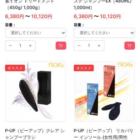
素イオン トリートメント
ステ シャンプーEX［480mL/
［450g/ 1,000g］
1,000ml］
6,380
〜
10,120
6,380
〜
10,120
円
円
円
円
容量：
容量：
オススメ
オススメ
P-UP（ピーアップ）クレア シ
P-UP（ピーアップ） リカバリ
ャンプーブラシ
ー インソール (女性用/男性