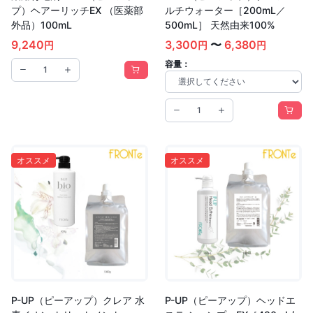
プ）ヘアーリッチEX （医薬部
ルチウォーター［200mL／
外品）100mL
500mL］ 天然由来100%
9,240
3,300
〜
6,380
円
円
円
容量：
オススメ
オススメ
P-UP（ピーアップ）クレア 水
P-UP（ピーアップ）ヘッドエ